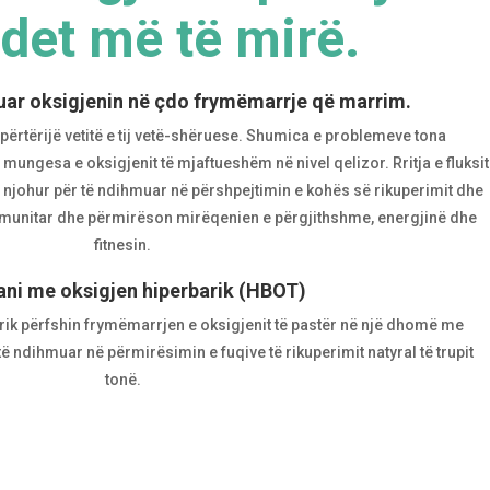
det më të mirë.
suar oksigjenin në çdo frymëmarrje që marrim.
përtërijë vetitë e tij vetë-shëruese. Shumica e problemeve tona
ungesa e oksigjenit të mjaftueshëm në nivel qelizor. Rritja e fluksit
 i njohur për të ndihmuar në përshpejtimin e kohës së rikuperimit dhe
imunitar dhe përmirëson mirëqenien e përgjithshme, energjinë dhe
fitnesin.
ni me oksigjen hiperbarik (HBOT)
ik përfshin frymëmarrjen e oksigjenit të pastër në një dhomë me
të ndihmuar në përmirësimin e fuqive të rikuperimit natyral të trupit
tonë.