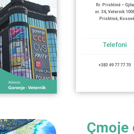
Rr. Prishtinë – Gjila
nr. 34, Veternik 100
Prishtinë, Kosov
Telefoni
+383 49 77 77 70
Çmoje o