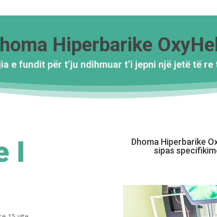
homa Hiperbarike OxyHe
a e fundit për t’ju ndihmuar t’i jepni një jetë të re t
e I
Dhoma Hiperbarike Ox
sipas specifikim
e 15 vite