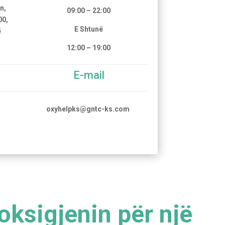
n,
09:00 – 22:00
00,
E Shtunë
ë
12:00 – 19:00
E-mail
oxyhelpks@gntc-ks.com
ksigjenin për një