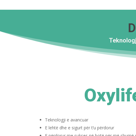
D
Teknologji
Oxylif
Teknologji e avancuar
E lehtë dhe e sigurt për t’u përdorur
E përdorur me sukses në botë për më shumë s