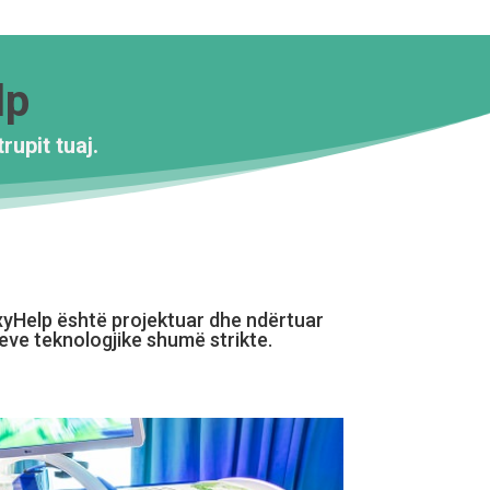
lp
rupit tuaj.
yHelp është projektuar dhe ndërtuar
eve teknologjike shumë strikte.