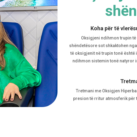
shën
Koha për të vlerë
Oksigjeni ndihmon trupin të 
shëndetësore sot shkaktohen nga m
të oksigjenit në trupin tonë është
ndihmon sistemin tonë natyror 
Tretma
Tretmani me Oksigjen Hiperbar
presion të rritur atmosferik për 